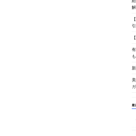
給
解
【
引
【
有
も
新
美
ガ
最