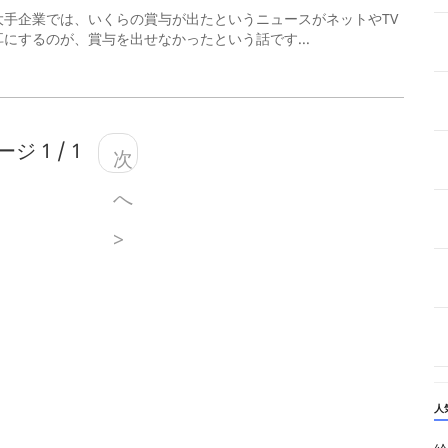
手企業では、いくらの賞与が出たというニュースがネットやTV
にするのが、賞与を出せなかったという話です...
ジ 1 / 1
次
へ
>
人