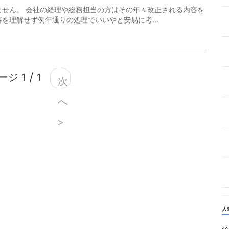
せん。 会社の経理や総務担当の方はその年々改正される内容を
を理解せず例年通りの処理でいいやと安易に考...
ジ 1 / 1
次
へ
>
人