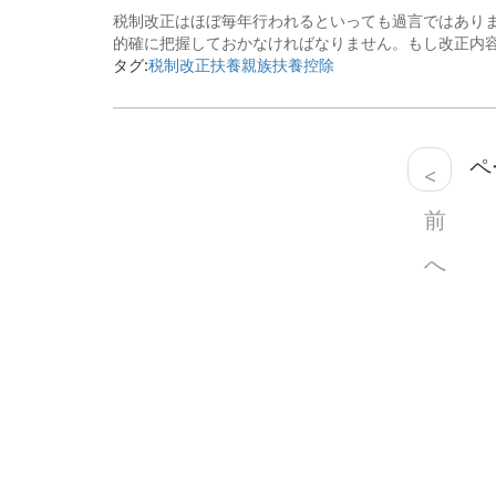
税制改正はほぼ毎年行われるといっても過言ではありま
的確に把握しておかなければなりません。もし改正内容
タグ:
税制改正
扶養親族
扶養控除
ペー
<
前
へ