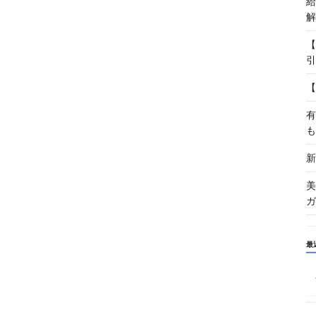
給
解
【
引
【
有
も
新
美
ガ
最