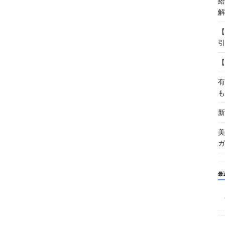
給
解
【
引
【
有
も
新
美
ガ
最