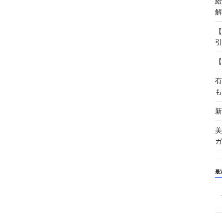
給
解
【
引
【
有
も
新
美
ガ
最