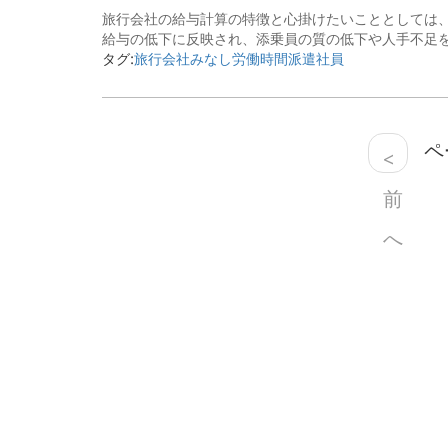
旅行会社の給与計算の特徴と心掛けたいこととしては
給与の低下に反映され、添乗員の質の低下や人手不足を
タグ:
旅行会社
みなし労働時間
派遣社員
ペー
<
前
へ