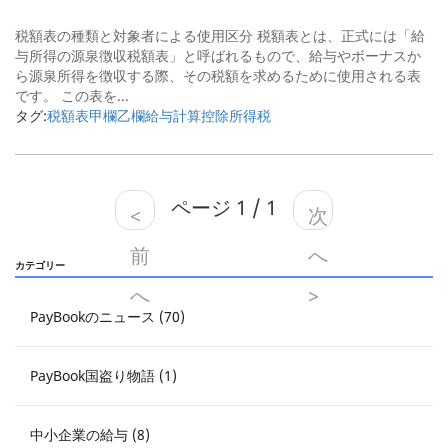
税額表の種類と対象者による使用区分 税額表とは、正式には「給
与所得の源泉徴収税額表」と呼ばれるもので、給与やボーナスか
ら源泉所得を徴収する際、その税額を求めるために使用される表
です。 この表を...
タグ:
税額表
甲欄
乙欄
給与計算
控除
所得税
ページ 1 / 1
<
次
前
へ
カテゴリー
へ
>
PayBookのニュース (70)
PayBook国盗り物語 (1)
中小企業の給与 (8)